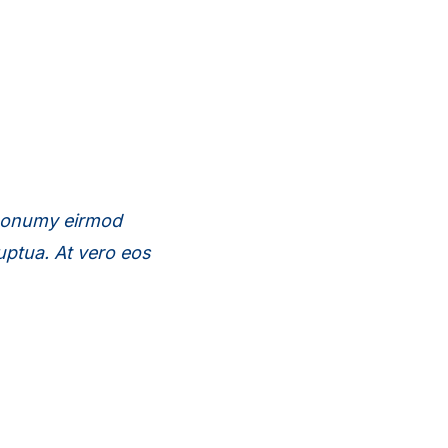
 nonumy eirmod
uptua. At vero eos