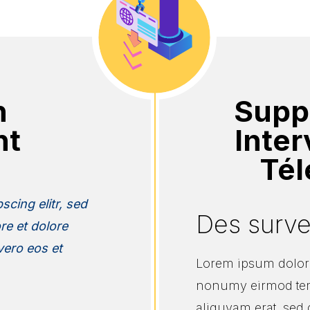
n
Supp
nt
Inter
Tél
cing elitr, sed
Des surve
re et dolore
vero eos et
Lorem ipsum dolor s
nonumy eirmod tem
aliquyam erat, sed 