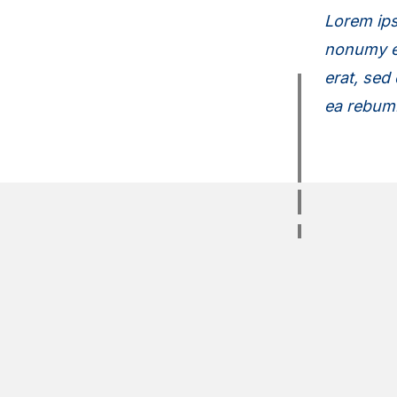
Lorem ips
nonumy ei
erat, sed
ea rebum