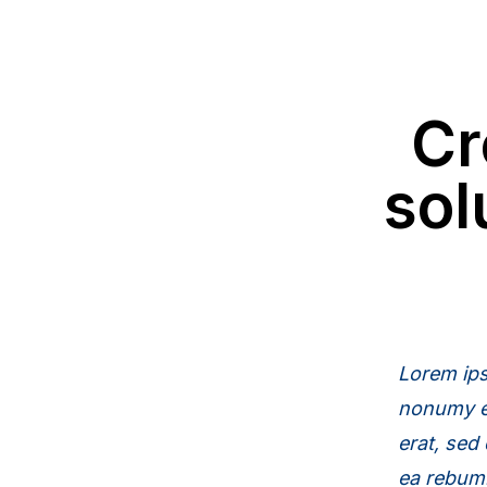
Cr
sol
Lorem ips
nonumy ei
erat, sed
ea rebum