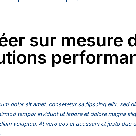
éer sur mesure 
utions performa
um dolor sit amet, consetetur sadipscing elitr, sed d
rmod tempor invidunt ut labore et dolore magna al
 diam voluptua. At vero eos et accusam et justo duo d
.