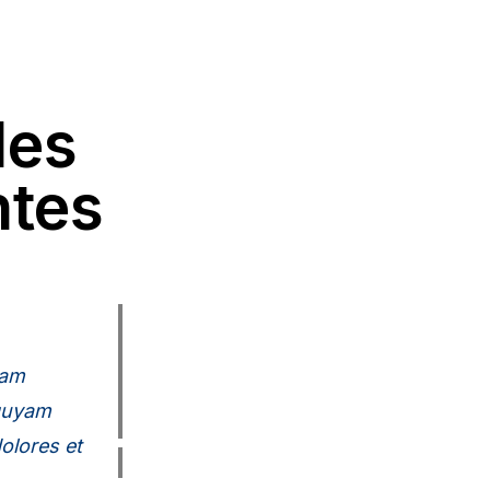
des
ntes
iam
iquyam
olores et