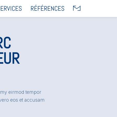
SERVICES
RÉFÉRENCES
RC
EUR
numy eirmod tempor
 vero eos et accusam